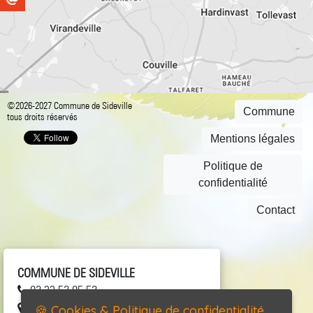
©2026-2027 Commune de Sideville
Commune
tous droits réservés
Mentions légales
Politique de
confidentialité
Contact
COMMUNE DE SIDEVILLE
02 33 52 05 52
4, village de l'Église 50690 SIDEVILLE
🍪 Cookies & Politique de confidentialité