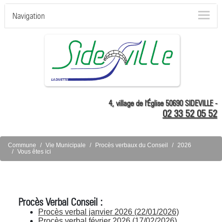
Navigation
4, village de l'Église 50690 SIDEVILLE -
02 33 52 05 52
Commune
Vie Municipale
Procès verbaux du Conseil
2026
Vous êtes ici
Procès Verbal Conseil :
Procès verbal janvier 2026 (22/01/2026)
Procès verbal février 2026 (17/02/2026)