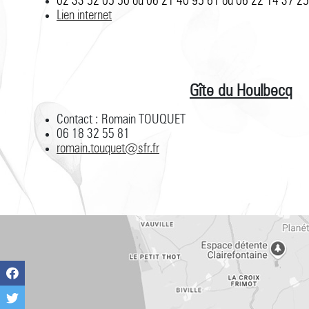
02 33 52 05 50 ou 06 21 40 95 61 ou 06 22 14 37 25
Lien internet
Gîte du Houlbecq
Contact : Romain TOUQUET
06 18 32 55 81
romain.touquet@sfr.fr